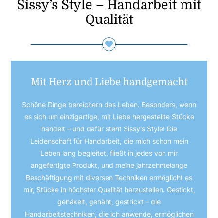
Sissy’s Style – Handarbeit mit
Qualität
Mit Herz und Liebe handgemacht
Schöne Dinge bereichern das Leben. Besonders, wenn
es sich um einzigartige, mit Liebe hergestellte Stücke
handelt – und dafür steht Sissy’s Style! Die
Leidenschaft für Handarbeit, die mich schon mein
Leben lang begleitet, fließt in jedes von mir
angefertigte Produkt, und meine jahrzehntelange
Beschäftigung mit diversen Techniken ermöglicht es
mir, Stücke in höchster Qualität herzustellen. Gestickt,
gehäkelt, genäht, gestrickt – die
Handarbeitstechniken, die ich anwende, ermöglichen