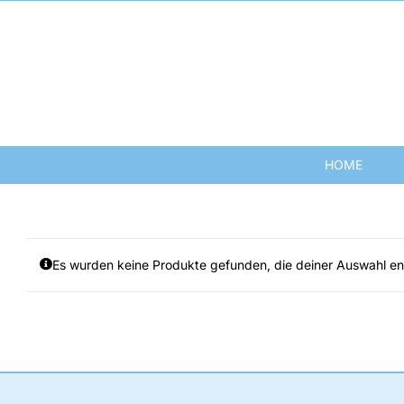
Zum
Inhalt
springen
HOME
Es wurden keine Produkte gefunden, die deiner Auswahl e