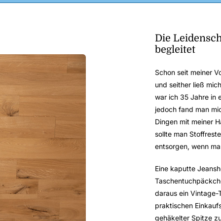
Die Leidensch
begleitet
Schon seit meiner V
und seither ließ mic
war ich 35 Jahre in e
jedoch fand man mich
Dingen mit meiner 
sollte man Stoffres
entsorgen, wenn man
Eine kaputte Jeansh
Taschentuchpäckchen
daraus ein Vintage-
praktischen Einkauf
gehäkelter Spitze z